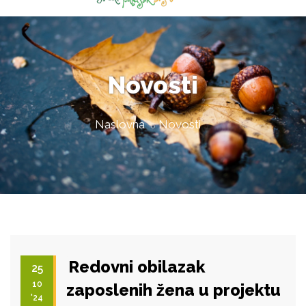
Novosti
Naslovna
Novosti
Redovni obilazak
25
10
zaposlenih žena u projektu
'24