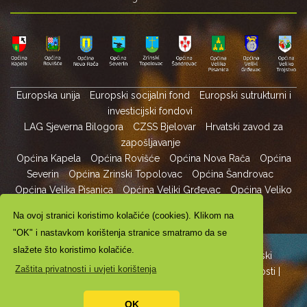
Europska unija
Europski socijalni fond
Europski sutrukturni i
investicijski fondovi
LAG Sjeverna Bilogora
CZSS Bjelovar
Hrvatski zavod za
zapošljavanje
Općina Kapela
Općina Rovišće
Općina Nova Rača
Općina
Severin
Općina Zrinski Topolovac
Općina Šandrovac
Općina Velika Pisanica
Općina Veliki Grđevac
Općina Veliko
Trojstvo
Na ovoj stranici koristimo kolačiće (cookies). Klikom na
"OK" i nastavkom korištenja stranice smatramo da se
slažete što koristimo kolačiće.
Copyright ©2024. LAG Sjeverna Bilogora - Bilogorski
Zaštita privatnosti i uvjeti korištenja
puteljak svjetlosti All Rights Reserved |
Zaštita privatnosti
|
Digitalna pristupačnost
| Izrada:
Pikant
OK