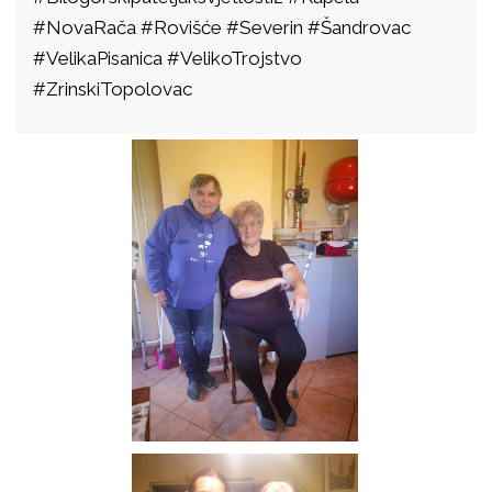
#NovaRača #Rovišće #Severin #Šandrovac
#VelikaPisanica #VelikoTrojstvo
#ZrinskiTopolovac