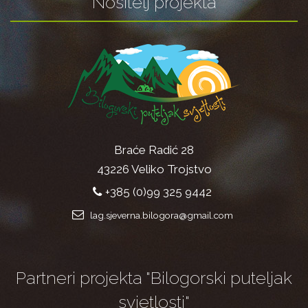
Nositelj projekta
Braće Radić 28
43226 Veliko Trojstvo
+385 (0)99 325 9442
lag.sjeverna.bilogora@gmail.com
Partneri projekta "Bilogorski puteljak
svjetlosti"