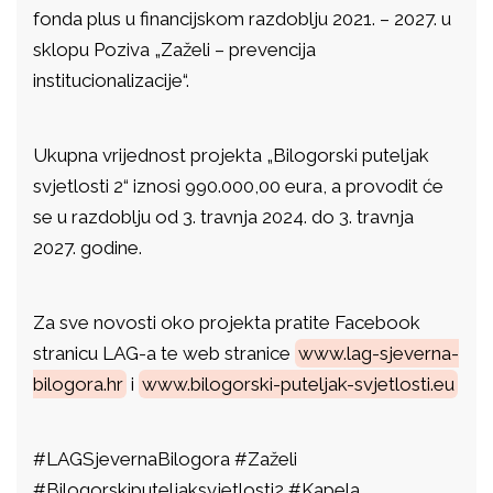
fonda plus u financijskom razdoblju 2021. – 2027. u
sklopu Poziva „Zaželi – prevencija
institucionalizacije“.
Ukupna vrijednost projekta „Bilogorski puteljak
svjetlosti 2“ iznosi 990.000,00 eura, a provodit će
se u razdoblju od 3. travnja 2024. do 3. travnja
2027. godine.
Za sve novosti oko projekta pratite Facebook
stranicu LAG-a te web stranice
www.lag-sjeverna-
bilogora.hr
i
www.bilogorski-puteljak-svjetlosti.eu
#LAGSjevernaBilogora #Zaželi
#Bilogorskiputeljaksvjetlosti2 #Kapela