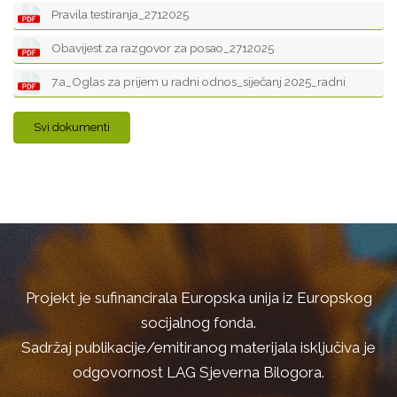
Pravila testiranja_2712025
Obavijest za razgovor za posao_2712025
7.a_Oglas za prijem u radni odnos_siječanj 2025_radni
Svi dokumenti
Projekt je sufinancirala Europska unija iz Europskog
socijalnog fonda.
Sadržaj publikacije/emitiranog materijala isključiva je
odgovornost LAG Sjeverna Bilogora.