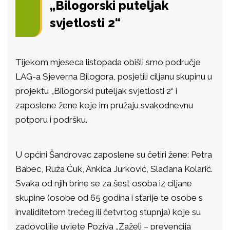
„Bilogorski puteljak
svjetlosti 2“
Tijekom mjeseca listopada obišli smo područje
LAG-a Sjeverna Bilogora, posjetili ciljanu skupinu u
projektu „Bilogorski puteljak svjetlosti 2“ i
zaposlene žene koje im pružaju svakodnevnu
potporu i podršku.
U općini Šandrovac zaposlene su četiri žene: Petra
Babec, Ruža Ćuk, Ankica Jurković, Slađana Kolarić.
Svaka od njih brine se za šest osoba iz ciljane
skupine (osobe od 65 godina i starije te osobe s
invaliditetom trećeg ili četvrtog stupnja) koje su
zadovoljile uvjete Poziva „Zaželi – prevencija