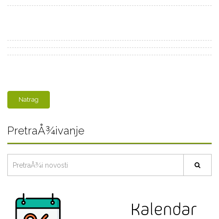
Natrag
PretraÅ¾ivanje