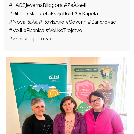
#LAGSjevernaBilogora #ZaÅ¾eli
#Bilogorskiputeljaksvjetlosti2 #Kapela
#NovaRaÄa #RovišÄ‡e #Severin #Šandrovac
#VelikaPisanica #VelikoTrojstvo
#ZrinskiTopolovac