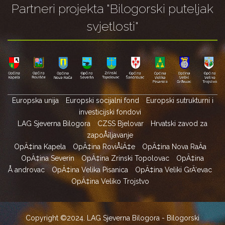
Partneri projekta "Bilogorski puteljak
svjetlosti"
Europska unija
Europski socijalni fond
Europski sutrukturni i
investicijski fondovi
LAG Sjeverna Bilogora
CZSS Bjelovar
Hrvatski zavod za
zapoÅ¡ljavanje
OpÄ‡ina Kapela
OpÄ‡ina RoviÅ¡Ä‡e
OpÄ‡ina Nova RaÄa
OpÄ‡ina Severin
OpÄ‡ina Zrinski Topolovac
OpÄ‡ina
Å androvac
OpÄ‡ina Velika Pisanica
OpÄ‡ina Veliki GrÄ‘evac
OpÄ‡ina Veliko Trojstvo
Copyright ©2024. LAG Sjeverna Bilogora - Bilogorski