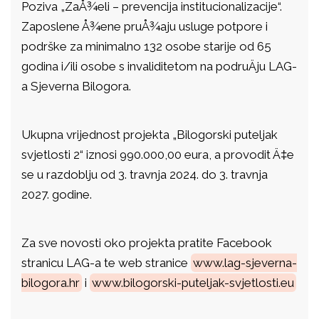
Poziva „ZaÅ¾eli – prevencija institucionalizacije“.
Zaposlene Å¾ene pruÅ¾aju usluge potpore i
podrške za minimalno 132 osobe starije od 65
godina i/ili osobe s invaliditetom na podruÄju LAG-
a Sjeverna Bilogora.
Ukupna vrijednost projekta „Bilogorski puteljak
svjetlosti 2“ iznosi 990.000,00 eura, a provodit Ä‡e
se u razdoblju od 3. travnja 2024. do 3. travnja
2027. godine.
Za sve novosti oko projekta pratite Facebook
stranicu LAG-a te web stranice
www.lag-sjeverna-
bilogora.hr
i
www.bilogorski-puteljak-svjetlosti.eu