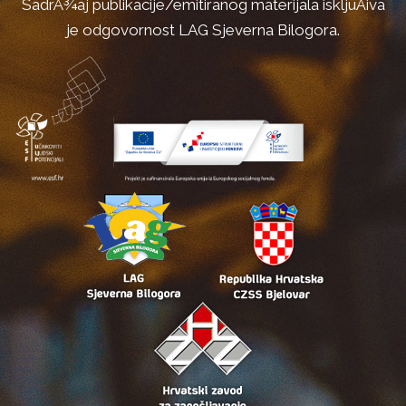
SadrÅ¾aj publikacije/emitiranog materijala iskljuÄiva
je odgovornost LAG Sjeverna Bilogora.