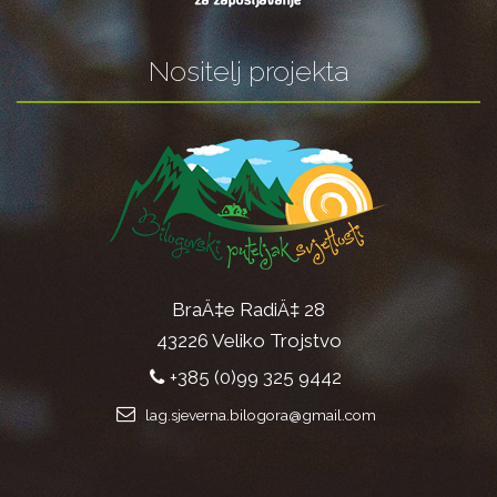
Nositelj projekta
BraÄ‡e RadiÄ‡ 28
43226 Veliko Trojstvo
+385 (0)99 325 9442
lag.sjeverna.bilogora@gmail.com