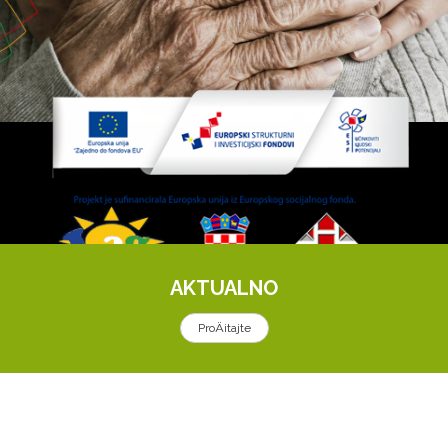
AKTUALNO
ProÄitajte