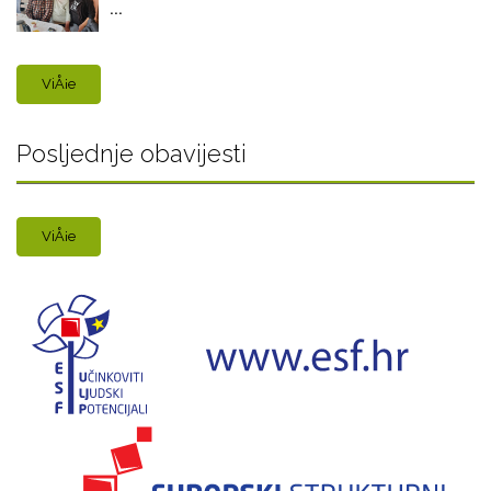
...
ViÅ¡e
Posljednje obavijesti
ViÅ¡e