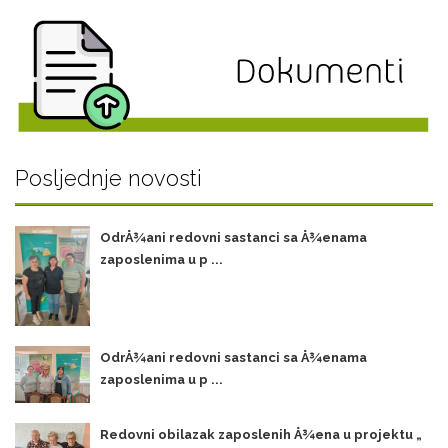
Posljednje novosti
OdrÅ¾ani redovni sastanci sa Å¾enama
zaposlenima u p ...
OdrÅ¾ani redovni sastanci sa Å¾enama
zaposlenima u p ...
Redovni obilazak zaposlenih Å¾ena u projektu „