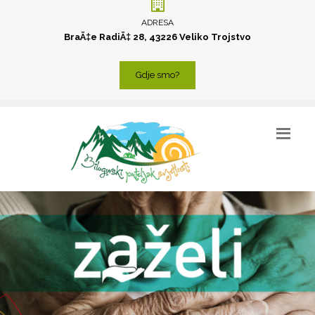
ADRESA
BraÄ‡e RadiÄ‡ 28, 43226 Veliko Trojstvo
Gdje smo?