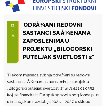
ODRÅ¾ANI REDOVNI
21
5
SASTANCI SA Å¾ENAMA
'25
ZAPOSLENIMA U
PROJEKTU „BILOGORSKI
PUTELJAK SVJETLOSTI 2“
Tijekom mjeseca svibnja odrÅ¾ani su redovni
sastanci sa Å¾enama zaposlenima u projektu
„Bilogorski puteljak svjetlosti 2“ SF.3.4.11.01.0352
koji se financira iz Europskog socijalnog fonda plus
u financijskom razdoblju 2021. – 2027. u sklopu