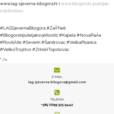
www.lag-sjeverna-bilogora.hr i
www.bilogorski-puteljak-
svjetlosti.eu
#LAGSjevernaBilogora #ZaÅ¾eli
#Bilogorskiputeljaksvjetlosti2 #Kapela #NovaRaÄa
#RovišÄ‡e #Severin #Šandrovac #VelikaPisanica
#VelikoTrojstvo #ZrinskiTopolovac
" />
E-MAIL
lag.sjeverna.bilogora@gmail.com
TELEFON
+385 (0)99 325 9442